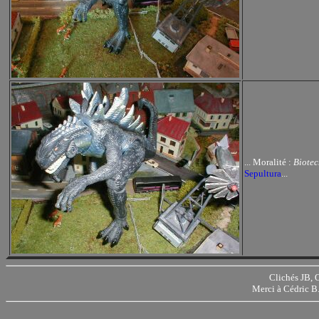
... Moralité :
Biotec
Sepultura
...
Clichés JB,
Merci à Cédric B.