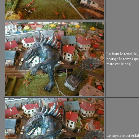
La faim le tenaille,
noirs) : le temps q
reste est le cas).
Le mystère est écla