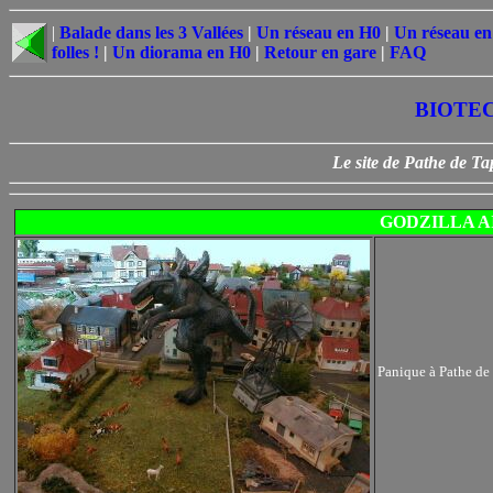
|
Balade dans les 3 Vallées
|
Un réseau en H0
|
Un réseau en
folles !
|
Un diorama en H0
|
Retour en gare
|
FAQ
BIOTEC
Le site de Pathe de Ta
GODZILLA AI
Panique à Pathe de 